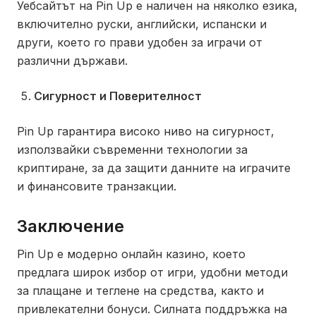
Уебсайтът на Pin Up е наличен на няколко езика,
включително руски, английски, испански и
други, което го прави удобен за играчи от
различни държави.
Сигурност и Поверителност
Pin Up гарантира високо ниво на сигурност,
използвайки съвременни технологии за
криптиране, за да защити данните на играчите
и финансовите транзакции.
Заключение
Pin Up е модерно онлайн казино, което
предлага широк избор от игри, удобни методи
за плащане и теглене на средства, както и
привлекателни бонуси. Силната поддръжка на