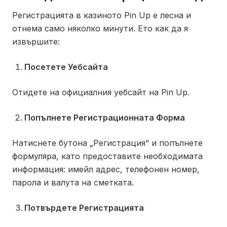
Регистрацията в казиното Pin Up е лесна и
отнема само няколко минути. Ето как да я
извършите:
Посетете Уебсайта
Отидете на официалния уебсайт на Pin Up.
Попълнете Регистрационната Форма
Натиснете бутона „Регистрация“ и попълнете
формуляра, като предоставите необходимата
информация: имейл адрес, телефонен номер,
парола и валута на сметката.
Потвърдете Регистрацията