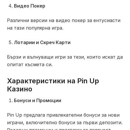
Видео Покер
Различни версии на видео покер за ентусиасти
на тази популярна игра.
Лотарии и Скреч Карти
Бързи и вълнуващи игри за тези, които искат да
опитат късмета си.
Характеристики на Pin Up
Казино
Бонуси и Промоции
Pin Up предлага привлекателни бонуси за нови
играчи, включително бонуси за първи депозити.