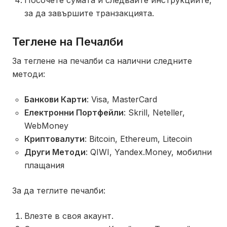
Посочете сумата и следвайте инструкциите,
за да завършите транзакцията.
Теглене на Печалби
За теглене на печалби са налични следните
методи:
Банкови Карти
: Visa, MasterCard
Електронни Портфейли
: Skrill, Neteller,
WebMoney
Криптовалути
: Bitcoin, Ethereum, Litecoin
Други Методи
: QIWI, Yandex.Money, мобилни
плащания
За да теглите печалби:
Влезте в своя акаунт.