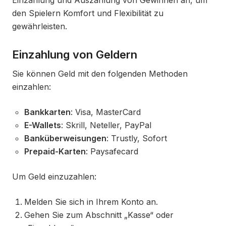
Einzahlung und Auszahlung von Gewinnen an, um
den Spielern Komfort und Flexibilität zu
gewährleisten.
Einzahlung von Geldern
Sie können Geld mit den folgenden Methoden
einzahlen:
Bankkarten
: Visa, MasterCard
E-Wallets
: Skrill, Neteller, PayPal
Banküberweisungen
: Trustly, Sofort
Prepaid-Karten
: Paysafecard
Um Geld einzuzahlen:
Melden Sie sich in Ihrem Konto an.
Gehen Sie zum Abschnitt „Kasse“ oder