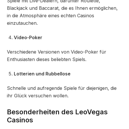
Spiele mit Live-Dealern, darunter Roulette,
Blackjack und Baccarat, die es Ihnen ermöglichen,
in die Atmosphäre eines echten Casinos
einzutauchen.
Video-Poker
Verschiedene Versionen von Video-Poker für
Enthusiasten dieses beliebten Spiels.
Lotterien und Rubbellose
Schnelle und aufregende Spiele für diejenigen, die
ihr Glück versuchen wollen.
Besonderheiten des LeoVegas
Casinos