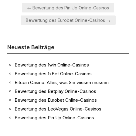
Beitragsnavigation
← Bewertung des Pin Up Online-Casinos
Bewertung des Eurobet Online-Casinos →
Neueste Beiträge
Bewertung des 1win Online-Casinos
Bewertung des 1xBet Online-Casinos
Bitcoin Casino: Alles, was Sie wissen müssen
Bewertung des Betplay Online-Casinos
Bewertung des Eurobet Online-Casinos
Bewertung des LeoVegas Online-Casinos
Bewertung des Pin Up Online-Casinos