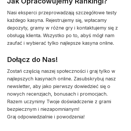
Jak Opracowujemy Rankingi?
Nasi eksperci przeprowadzają szczegółowe testy
każdego kasyna. Rejestrujemy się, wpłacamy
depozyty, gramy w różne gry i kontaktujemy się z
obsługą klienta. Wszystko po to, abyś mógł nam
zaufać i wybierać tylko najlepsze kasyna online.
Dołącz do Nas!
Zostań częścią naszej społeczności i graj tylko w
najlepszych kasynach online. Zasubskrybuj nasz
newsletter, aby jako pierwszy dowiedzieć się o
nowych recenzjach, bonusach i promocjach.
Razem uczynimy Twoje doświadczenie z grami
bezpiecznym i niezapomnianym!
Graj odpowiedzialnie i powodzenia!