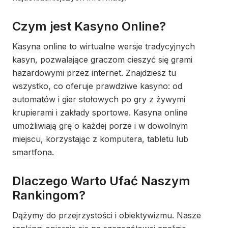
Czym jest Kasyno Online?
Kasyna online to wirtualne wersje tradycyjnych
kasyn, pozwalające graczom cieszyć się grami
hazardowymi przez internet. Znajdziesz tu
wszystko, co oferuje prawdziwe kasyno: od
automatów i gier stołowych po gry z żywymi
krupierami i zakłady sportowe. Kasyna online
umożliwiają grę o każdej porze i w dowolnym
miejscu, korzystając z komputera, tabletu lub
smartfona.
Dlaczego Warto Ufać Naszym
Rankingom?
Dążymy do przejrzystości i obiektywizmu. Nasze