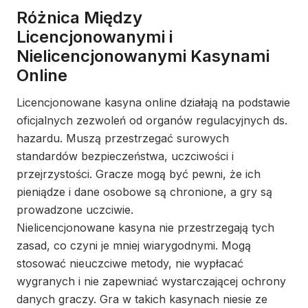
Różnica Między
Licencjonowanymi i
Nielicencjonowanymi Kasynami
Online
Licencjonowane kasyna online działają na podstawie
oficjalnych zezwoleń od organów regulacyjnych ds.
hazardu. Muszą przestrzegać surowych
standardów bezpieczeństwa, uczciwości i
przejrzystości. Gracze mogą być pewni, że ich
pieniądze i dane osobowe są chronione, a gry są
prowadzone uczciwie.
Nielicencjonowane kasyna nie przestrzegają tych
zasad, co czyni je mniej wiarygodnymi. Mogą
stosować nieuczciwe metody, nie wypłacać
wygranych i nie zapewniać wystarczającej ochrony
danych graczy. Gra w takich kasynach niesie ze